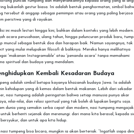
otong puncak tumpeng dan menyerahkannya kepada orang yang di an
ing bukanlah gestur biasa. Ini adalah bentuk penghormatan, simbol bah
ng tersebut di anggap sebagai pemimpin atau orang yang paling berjasa
m peristiwa yang di rayakan.
isi ini masih lestari hingga kini, bahkan dalam konteks yang lebih modern.
gah acara perusahaan, ulang tahun, hingga peluncuran produk baru, tum
ap muncul sebagai bentuk doa dan harapan baik. Namun sayangnya, tak
kit yang mulai melupakan filosofi di baliknya. Mereka hanya melihatnya
agai “makanan Instagramable” atau “penanda acara” tanpa memahami
na spiritual dan budaya yang mendalam.
nghidupkan Kembali Kesadaran Budaya
peng adalah simbol betapa kayanya khazanah budaya Jawa. Ia adalah
min kehidupan yang di kemas dalam bentuk makanan. Lebih dari sekadar
ner, nasi tumpeng adalah peringatan bahwa setiap manusia punya akar
ya, nilai-nilai, dan relasi spiritual yang tak boleh di lupakan begitu saja.
am dunia yang semakin serba cepat dan modern, nasi tumpeng mengajak
 untuk berhenti sejenak dan merenungi: dari mana kita berasal, kepada s
 bersyukur, dan untuk apa kita hidup.
 nasi tumpeng bisa bicara, mungkin ia akan berteriak: “Ingatlah siapa diri