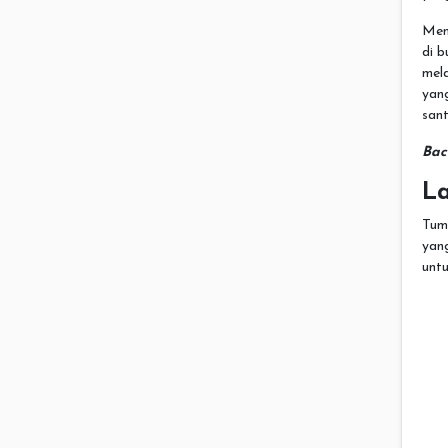
Men
di b
mel
yan
san
Bac
La
Tump
yan
unt