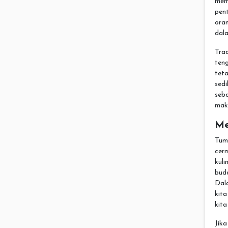
mem
pent
ora
dala
Trad
ten
tet
sedi
seb
mak
Me
Tum
cer
kuli
buda
Dal
kita
kita
Jika