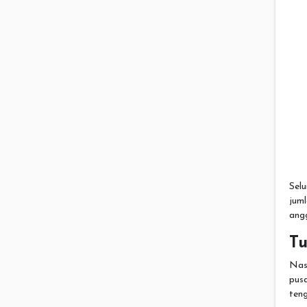
Sel
jum
angg
T
Nasi
pusa
teng