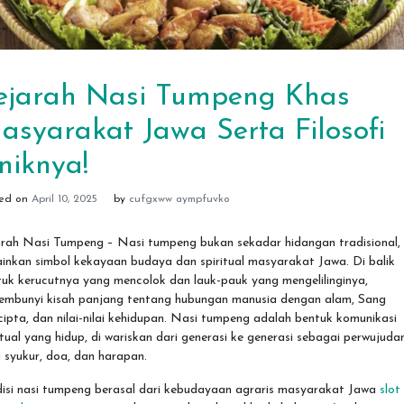
ejarah Nasi Tumpeng Khas
asyarakat Jawa Serta Filosofi
niknya!
ted on
April 10, 2025
by
cufgxww aympfuvko
arah Nasi Tumpeng – Nasi tumpeng bukan sekadar hidangan tradisional,
inkan simbol kekayaan budaya dan spiritual masyarakat Jawa. Di balik
uk kerucutnya yang mencolok dan lauk-pauk yang mengelilinginya,
sembunyi kisah panjang tentang hubungan manusia dengan alam, Sang
ipta, dan nilai-nilai kehidupan. Nasi tumpeng adalah bentuk komunikasi
itual yang hidup, di wariskan dari generasi ke generasi sebagai perwujuda
 syukur, doa, dan harapan.
disi nasi tumpeng berasal dari kebudayaan agraris masyarakat Jawa
slot