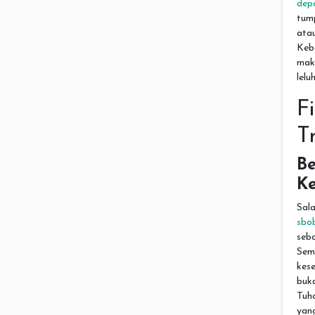
dep
tum
atau
Keb
mak
lel
F
T
Be
K
Sal
sbo
seba
Seme
kes
buk
Tuh
yang