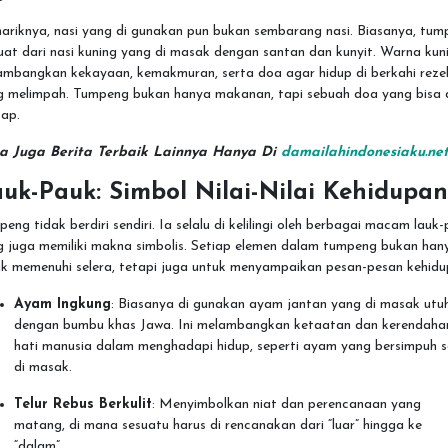
ariknya, nasi yang di gunakan pun bukan sembarang nasi. Biasanya, tum
uat dari nasi kuning yang di masak dengan santan dan kunyit. Warna kun
ambangkan kekayaan, kemakmuran, serta doa agar hidup di berkahi reze
g melimpah. Tumpeng bukan hanya makanan, tapi sebuah doa yang bisa 
tap.
a Juga Berita Terbaik Lainnya Hanya Di
damailahindonesiaku.ne
uk-Pauk: Simbol Nilai-Nilai Kehidupan
eng tidak berdiri sendiri. Ia selalu di kelilingi oleh berbagai macam lauk
g juga memiliki makna simbolis. Setiap elemen dalam tumpeng bukan han
uk memenuhi selera, tetapi juga untuk menyampaikan pesan-pesan kehidu
Ayam Ingkung
: Biasanya di gunakan ayam jantan yang di masak utu
dengan bumbu khas Jawa. Ini melambangkan ketaatan dan kerendaha
hati manusia dalam menghadapi hidup, seperti ayam yang bersimpuh 
di masak.
Telur Rebus Berkulit
: Menyimbolkan niat dan perencanaan yang
matang, di mana sesuatu harus di rencanakan dari “luar” hingga ke
“dalam”.