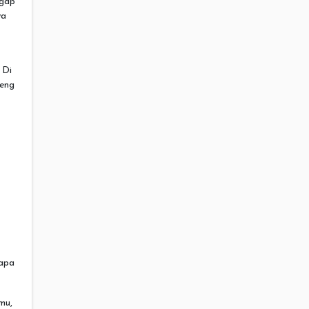
ggap
wa
 Di
peng
iapa
mu,