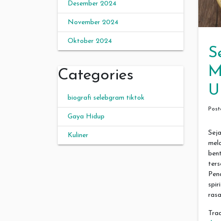
Desember 2024
November 2024
Oktober 2024
S
M
Categories
U
biografi selebgram tiktok
Pos
Gaya Hidup
Sej
Kuliner
mela
bent
ter
Penc
spir
rasa
Tra