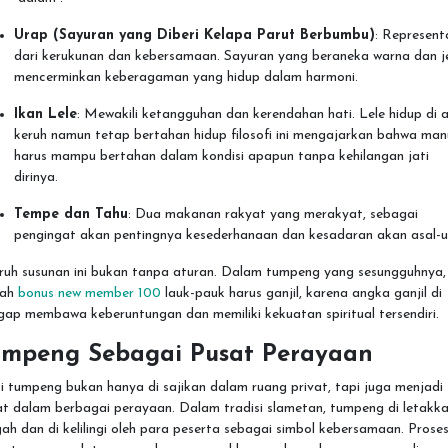
Urap (Sayuran yang Diberi Kelapa Parut Berbumbu)
: Represent
dari kerukunan dan kebersamaan. Sayuran yang beraneka warna dan j
mencerminkan keberagaman yang hidup dalam harmoni.
Ikan Lele
: Mewakili ketangguhan dan kerendahan hati. Lele hidup di a
keruh namun tetap bertahan hidup filosofi ini mengajarkan bahwa man
harus mampu bertahan dalam kondisi apapun tanpa kehilangan jati
dirinya.
Tempe dan Tahu
: Dua makanan rakyat yang merakyat, sebagai
pengingat akan pentingnya kesederhanaan dan kesadaran akan asal-us
uruh susunan ini bukan tanpa aturan. Dalam tumpeng yang sesungguhnya,
lah
bonus new member 100
lauk-pauk harus ganjil, karena angka ganjil di
ap membawa keberuntungan dan memiliki kekuatan spiritual tersendiri.
umpeng Sebagai Pusat Perayaan
 tumpeng bukan hanya di sajikan dalam ruang privat, tapi juga menjadi
t dalam berbagai perayaan. Dalam tradisi slametan, tumpeng di letakka
ah dan di kelilingi oleh para peserta sebagai simbol kebersamaan. Prose