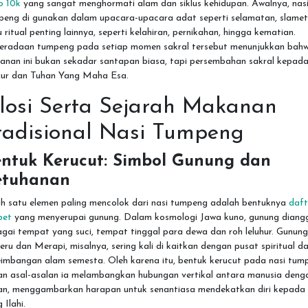
o 10k
yang sangat menghormati alam dan siklus kehidupan. Awalnya, nas
peng di gunakan dalam upacara-upacara adat seperti selamatan, slamet
 ritual penting lainnya, seperti kelahiran, pernikahan, hingga kematian.
eradaan tumpeng pada setiap momen sakral tersebut menunjukkan bah
anan ini bukan sekadar santapan biasa, tapi persembahan sakral kepad
uhur dan Tuhan Yang Maha Esa.
ilosi Serta Sejarah Makanan
radisional Nasi Tumpeng
ntuk Kerucut: Simbol Gunung dan
etuhanan
ah satu elemen paling mencolok dari nasi tumpeng adalah bentuknya
daft
bet
yang menyerupai gunung. Dalam kosmologi Jawa kuno, gunung diang
gai tempat yang suci, tempat tinggal para dewa dan roh leluhur. Gunung
ru dan Merapi, misalnya, sering kali di kaitkan dengan pusat spiritual d
eimbangan alam semesta. Oleh karena itu, bentuk kerucut pada nasi tum
an asal-asalan ia melambangkan hubungan vertikal antara manusia deng
an, menggambarkan harapan untuk senantiasa mendekatkan diri kepada
 Ilahi.