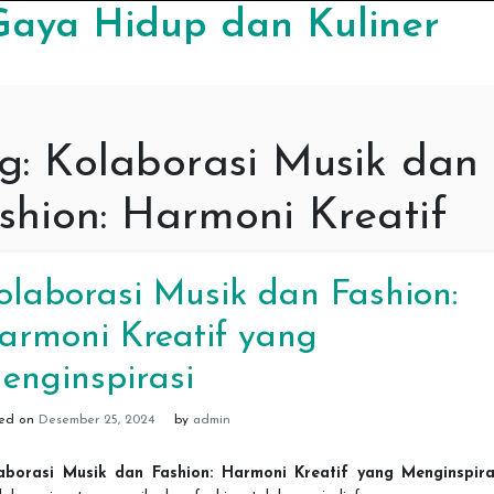
Gaya Hidup dan Kuliner
g:
Kolaborasi Musik dan
shion: Harmoni Kreatif
olaborasi Musik dan Fashion:
armoni Kreatif yang
enginspirasi
ted on
Desember 25, 2024
by
admin
aborasi Musik dan Fashion: Harmoni Kreatif yang Menginspira