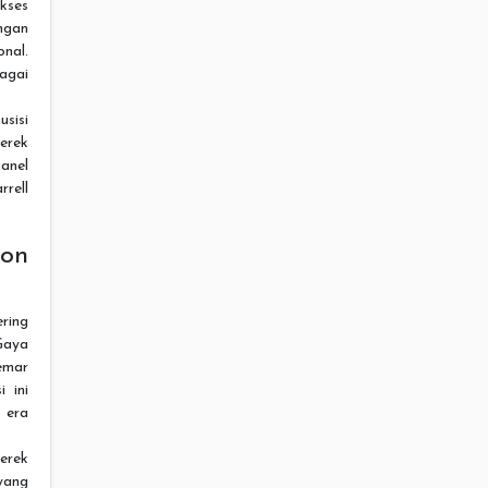
kses
ngan
onal.
agai
usisi
erek
anel
rell
on
ring
Gaya
gemar
 ini
 era
erek
 yang