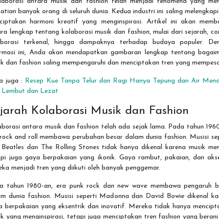
aborasi antara musik dan fashion telah menjadi fenomena yang men
atian banyak orang di seluruh dunia. Kedua industri ini saling melengkap
ciptakan harmoni kreatif yang menginspirasi. Artikel ini akan memb
ra lengkap tentang kolaborasi musik dan fashion, mulai dari sejarah, c
aborasi terkenal, hingga dampaknya terhadap budaya populer. De
ormasi ini, Anda akan mendapatkan gambaran lengkap tentang bagai
ik dan fashion saling mempengaruhi dan menciptakan tren yang mempes
a juga :
Resep Kue Tanpa Telur dan Ragi Hanya Tepung dan Air Mendi
i Lembut dan Lezat
jarah Kolaborasi Musik dan Fashion
borasi antara musik dan fashion telah ada sejak lama. Pada tahun 196
rock and roll membawa perubahan besar dalam dunia fashion. Musisi se
 Beatles dan The Rolling Stones tidak hanya dikenal karena musik mer
api juga gaya berpakaian yang ikonik. Gaya rambut, pakaian, dan akse
ka menjadi tren yang diikuti oleh banyak penggemar.
a tahun 1980-an, era punk rock dan new wave membawa pengaruh b
am dunia fashion. Musisi seperti Madonna dan David Bowie dikenal ka
a berpakaian yang eksentrik dan inovatif. Mereka tidak hanya mencipt
k yang menginspirasi, tetapi juga menciptakan tren fashion yang beran