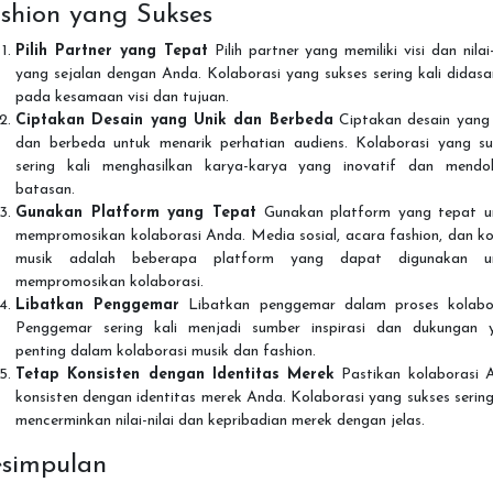
shion yang Sukses
Pilih Partner yang Tepat
Pilih partner yang memiliki visi dan nilai-
yang sejalan dengan Anda. Kolaborasi yang sukses sering kali didas
pada kesamaan visi dan tujuan.
Ciptakan Desain yang Unik dan Berbeda
Ciptakan desain yang 
dan berbeda untuk menarik perhatian audiens. Kolaborasi yang su
sering kali menghasilkan karya-karya yang inovatif dan mendo
batasan.
Gunakan Platform yang Tepat
Gunakan platform yang tepat u
mempromosikan kolaborasi Anda. Media sosial, acara fashion, dan ko
musik adalah beberapa platform yang dapat digunakan u
mempromosikan kolaborasi.
Libatkan Penggemar
Libatkan penggemar dalam proses kolabor
Penggemar sering kali menjadi sumber inspirasi dan dukungan 
penting dalam kolaborasi musik dan fashion.
Tetap Konsisten dengan Identitas Merek
Pastikan kolaborasi 
konsisten dengan identitas merek Anda. Kolaborasi yang sukses sering
mencerminkan nilai-nilai dan kepribadian merek dengan jelas.
simpulan