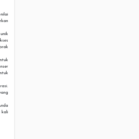
nilai
arkan
unik
kses
brak
ntuk
nser
ntuk
asi.
yang
Anda
 kali