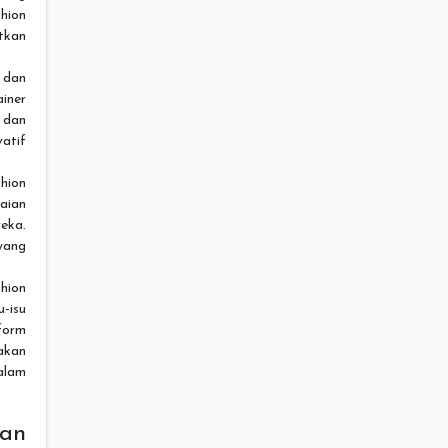
hion
atkan
 dan
ainer
k dan
vatif
hion
aian
eka.
yang
hion
u-isu
form
akan
alam
dan