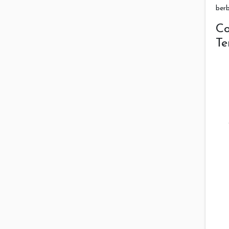
ber
C
Te