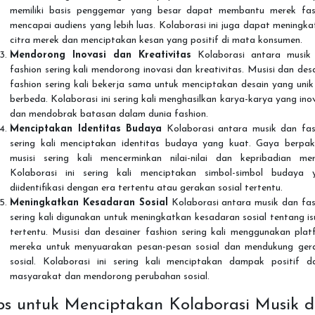
memiliki basis penggemar yang besar dapat membantu merek fas
mencapai audiens yang lebih luas. Kolaborasi ini juga dapat meningk
citra merek dan menciptakan kesan yang positif di mata konsumen.
Mendorong Inovasi dan Kreativitas
Kolaborasi antara musik
fashion sering kali mendorong inovasi dan kreativitas. Musisi dan des
fashion sering kali bekerja sama untuk menciptakan desain yang uni
berbeda. Kolaborasi ini sering kali menghasilkan karya-karya yang ino
dan mendobrak batasan dalam dunia fashion.
Menciptakan Identitas Budaya
Kolaborasi antara musik dan fas
sering kali menciptakan identitas budaya yang kuat. Gaya berpak
musisi sering kali mencerminkan nilai-nilai dan kepribadian mer
Kolaborasi ini sering kali menciptakan simbol-simbol budaya 
diidentifikasi dengan era tertentu atau gerakan sosial tertentu.
Meningkatkan Kesadaran Sosial
Kolaborasi antara musik dan fas
sering kali digunakan untuk meningkatkan kesadaran sosial tentang is
tertentu. Musisi dan desainer fashion sering kali menggunakan plat
mereka untuk menyuarakan pesan-pesan sosial dan mendukung ger
sosial. Kolaborasi ini sering kali menciptakan dampak positif d
masyarakat dan mendorong perubahan sosial.
ps untuk Menciptakan Kolaborasi Musik 