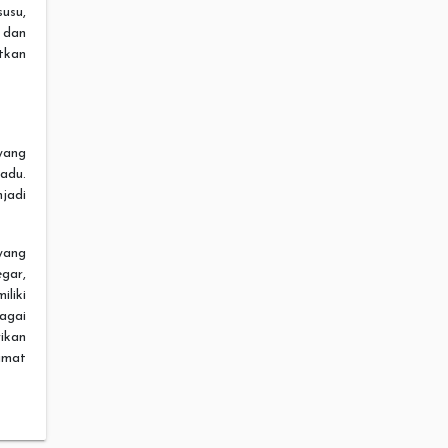
usu,
 dan
tkan
yang
adu.
njadi
yang
gar,
liki
agai
ikan
amat