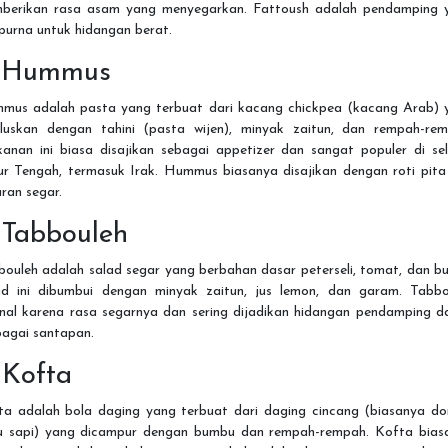
berikan rasa asam yang menyegarkan. Fattoush adalah pendamping 
purna untuk hidangan berat.
. Hummus
mus adalah pasta yang terbuat dari kacang chickpea (kacang Arab) 
aluskan dengan tahini (pasta wijen), minyak zaitun, dan rempah-rem
anan ini biasa disajikan sebagai appetizer dan sangat populer di sel
ur Tengah, termasuk Irak. Hummus biasanya disajikan dengan roti pita
ran segar.
 Tabbouleh
ouleh adalah salad segar yang berbahan dasar peterseli, tomat, dan bu
ad ini dibumbui dengan minyak zaitun, jus lemon, dan garam. Tabbo
enal karena rasa segarnya dan sering dijadikan hidangan pendamping d
bagai santapan.
 Kofta
ta adalah bola daging yang terbuat dari daging cincang (biasanya d
u sapi) yang dicampur dengan bumbu dan rempah-rempah. Kofta bias