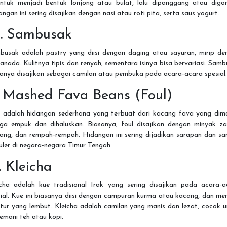
entuk menjadi bentuk lonjong atau bulat, lalu dipanggang atau digor
ngan ini sering disajikan dengan nasi atau roti pita, serta saus yogurt.
0. Sambusak
busak adalah pastry yang diisi dengan daging atau sayuran, mirip de
nada. Kulitnya tipis dan renyah, sementara isinya bisa bervariasi. Sam
anya disajikan sebagai camilan atau pembuka pada acara-acara spesial.
1. Mashed Fava Beans (Foul)
l adalah hidangan sederhana yang terbuat dari kacang fava yang dim
gga empuk dan dihaluskan. Biasanya, foul disajikan dengan minyak zai
ang, dan rempah-rempah. Hidangan ini sering dijadikan sarapan dan sa
ler di negara-negara Timur Tengah.
. Kleicha
icha adalah kue tradisional Irak yang sering disajikan pada acara-a
ial. Kue ini biasanya diisi dengan campuran kurma atau kacang, dan mem
tur yang lembut. Kleicha adalah camilan yang manis dan lezat, cocok 
emani teh atau kopi.