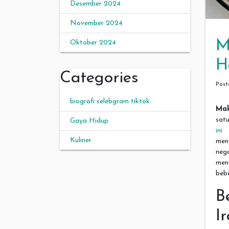
Desember 2024
November 2024
M
Oktober 2024
H
Categories
Pos
biografi selebgram tiktok
Mak
sat
Gaya Hidup
ini
t
Kuliner
men
neg
men
bebe
B
I