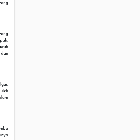
yang
yang
pah.
uruh
 dan
lgur.
uleh
alam
omba
anya