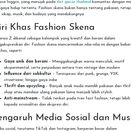
asa Inggris, yang merujuk pada
slot gacor thailand
komunitas dengan mi
gaya hidup tertentu. Fashion skena bukan hanya tentang pakaian, tetap
a sikap, musik, dan budaya yang mendukungnya.
iri Khas Fashion Skena
rasi Z dikenal sebagai kelompok yang kreatif dan berani dalam
ekspresikan diri. Fashion skena mencerminkan nilai-nilai ini dengan bebe
 khas, seperti:
Gaya unik dan berani
– Menggabungkan warna mencolok, motif
eksperimental, serta perpaduan antara tren vintage dan modern.
Influence dari subkultur
– Terinspirasi dari punk, grunge, Y2K,
streetwear, hingga gaya indie.
Thrift dan upcycling
– Banyak anak muda memilih pakaian dari thrif
shop atau mendaur ulang pakaian lama menjadi lebih stylish.
Anti-mainstream
– Tidak terikat pada tren fast fashion, tetapi lebih
kepada orisinalitas dan ekspresi diri.
engaruh Media Sosial dan Mus
ia sosial, terutama TikTok dan Instagram, berperan besar dalam