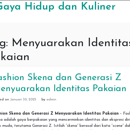
Gaya Hidup dan Kuliner
g:
Menyuarakan Identita
kaian
ashion Skena dan Generasi Z
enyuarakan Identitas Pakaian
ted on
Januari 30, 2025
by
admin
hion Skena dan Generasi Z Menyuarakan Identitas Pakaian
– Fas
a adalah gaya berpakaian yang mencerminkan identitas dan ekspresi dir
 muda, terutama Generasi Z. Istilah “skena” berasal dari kata “scene” d