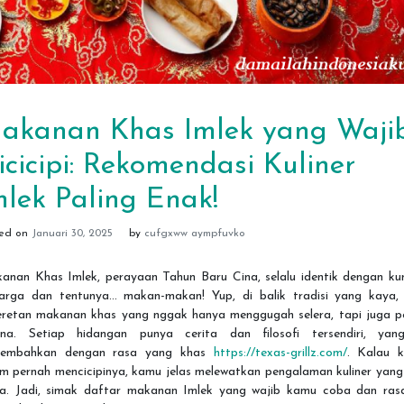
akanan Khas Imlek yang Waji
icicipi: Rekomendasi Kuliner
mlek Paling Enak!
ted on
Januari 30, 2025
by
cufgxww aympfuvko
anan Khas Imlek, perayaan Tahun Baru Cina, selalu identik dengan ku
uarga dan tentunya… makan-makan! Yup, di balik tradisi yang kaya,
eretan makanan khas yang nggak hanya menggugah selera, tapi juga p
na. Setiap hidangan punya cerita dan filosofi tersendiri, yan
sembahkan dengan rasa yang khas
https://texas-grillz.com/
. Kalau 
m pernah mencicipinya, kamu jelas melewatkan pengalaman kuliner yang
sa. Jadi, simak daftar makanan Imlek yang wajib kamu coba dan ras