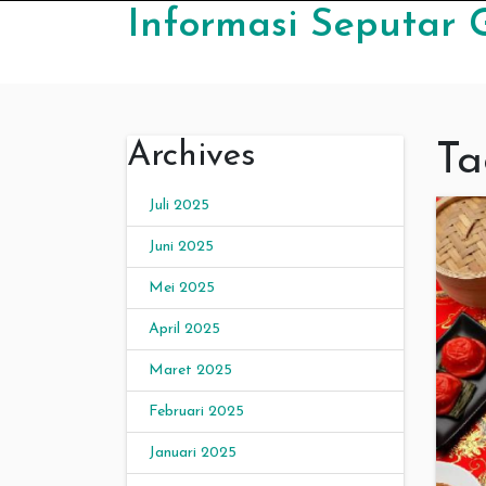
Skip to content
Informasi Seputar 
Archives
Ta
Juli 2025
Juni 2025
Mei 2025
April 2025
Maret 2025
Februari 2025
Januari 2025