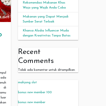
Rekomendasi Makanan Khas
Wajo yang Wajib Anda Coba
Makanan yang Dapat Menjadi
Sumber Serat Terbaik
Khansa Alodia Influencer Muda
b
dengan Kreativitas Tanpa Batas
Recent
Comments
Tidak ada komentar untuk ditampilkan.
mpul
 ada
mahjong slot
enuh
g di
bonus new member 100
kamu
 luar
bonus new member
akan