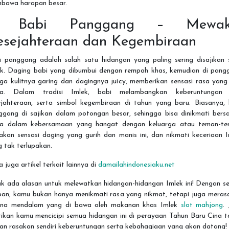
bawa harapan besar.
. Babi Panggang – Mewaki
esejahteraan dan Kegembiraan
i panggang adalah salah satu hidangan yang paling sering disajikan 
ek. Daging babi yang dibumbui dengan rempah khas, kemudian di pang
ga kulitnya garing dan dagingnya juicy, memberikan sensasi rasa yang
sa. Dalam tradisi Imlek, babi melambangkan keberuntungan
ejahteraan, serta simbol kegembiraan di tahun yang baru. Biasanya, 
ggang di sajikan dalam potongan besar, sehingga bisa dinikmati bers
a dalam kebersamaan yang hangat dengan keluarga atau teman-te
akan sensasi daging yang gurih dan manis ini, dan nikmati keceriaan I
 tak terlupakan.
 juga artikel terkait lainnya di
damailahindonesiaku.net
ak ada alasan untuk melewatkan hidangan-hidangan Imlek ini! Dengan se
pan, kamu bukan hanya menikmati rasa yang nikmat, tetapi juga meras
na mendalam yang di bawa oleh makanan khas Imlek
slot mahjong
. 
tikan kamu mencicipi semua hidangan ini di perayaan Tahun Baru Cina t
dan rasakan sendiri keberuntungan serta kebahagiaan yang akan datang!