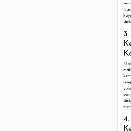
war
juga
kaya
simb
3
K
K
Mak
mak
keh
rem
yan
semp
simb
men
4
K