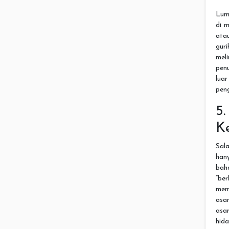
Lump
di m
ata
gur
mel
pen
lua
peng
5
K
Sal
hany
bah
“ber
mem
asa
asa
hid