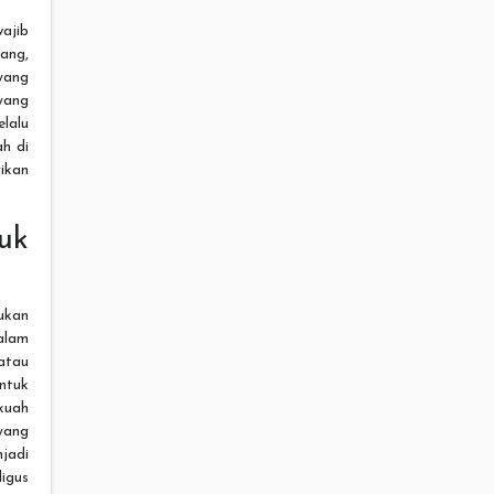
wajib
dang,
yang
yang
elalu
h di
ikan
uk
ukan
dalam
atau
untuk
kuah
yang
jadi
igus