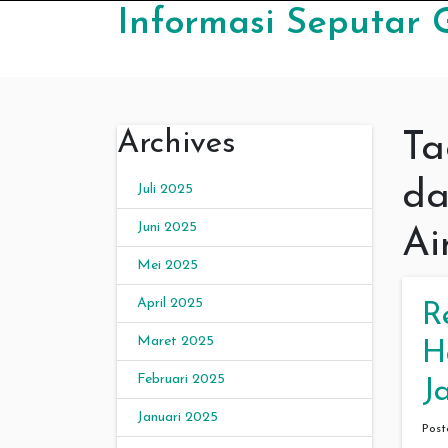
Skip to content
Informasi Seputar 
Archives
Ta
da
Juli 2025
Juni 2025
Ai
Mei 2025
April 2025
R
Maret 2025
H
Februari 2025
J
Januari 2025
Pos