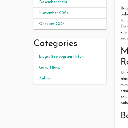
Desember 2024
Bag
November 2024
ba
tah
Oktober 2024
Den
kue
sed
Categories
M
biografi selebgram tiktok
R
Gaya Hidup
Mun
Kuliner
ala
mung
cami
sol
bah
B