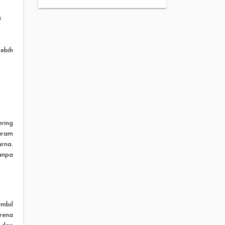
)
ebih
ring
garam
rna.
anpa
mbil
rena