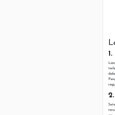
L
1
Lan
terl
dal
Pen
ragi
2
Set
ter