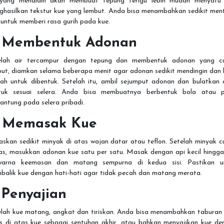
 yang mendidih akan membuat tepung terigu lebih mudah menyatu
ghasilkan tekstur kue yang lembut. Anda bisa menambahkan sedikit men
 untuk memberi rasa gurih pada kue.
. Membentuk Adonan
elah air tercampur dengan tepung dan membentuk adonan yang c
ut, diamkan selama beberapa menit agar adonan sedikit mendingin dan 
ah untuk dibentuk. Setelah itu, ambil sejumput adonan dan bulatkan 
tuk sesuai selera. Anda bisa membuatnya berbentuk bola atau pi
antung pada selera pribadi.
. Memasak Kue
skan sedikit minyak di atas wajan datar atau teflon. Setelah minyak 
as, masukkan adonan kue satu per satu. Masak dengan api kecil hingga
warna keemasan dan matang sempurna di kedua sisi. Pastikan u
balik kue dengan hati-hati agar tidak pecah dan matang merata.
. Penyajian
elah kue matang, angkat dan tiriskan. Anda bisa menambahkan taburan 
us di atas kue sebagai sentuhan akhir, atau bahkan menyajikan kue de