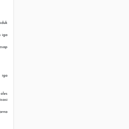
Aduk
 iga
esap
 iga
oles
sasi
arna