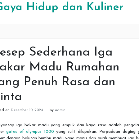
Gaya Hidup dan Kuliner
esep Sederhana Iga
akar Madu Rumahan
ang Penuh Rasa dan
inta
ted on
Desember 10, 2024
by
admin
yantap iga bakar madu yang empuk dan kaya rasa adalah pengal
iner
gates of olympus 1000
yang sulit dilupakan. Perpaduan daging 
but dengan balutan bumbu madu yang manis dan gurih membuat iga b