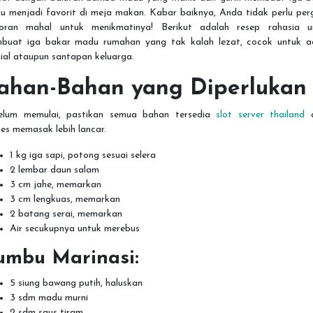
u menjadi favorit di meja makan. Kabar baiknya, Anda tidak perlu perg
toran mahal untuk menikmatinya! Berikut adalah resep rahasia u
buat iga bakar madu rumahan yang tak kalah lezat, cocok untuk a
ial ataupun santapan keluarga.
ahan-Bahan yang Diperlukan
elum memulai, pastikan semua bahan tersedia
slot server thailand
a
es memasak lebih lancar.
1 kg iga sapi, potong sesuai selera
2 lembar daun salam
3 cm jahe, memarkan
3 cm lengkuas, memarkan
2 batang serai, memarkan
Air secukupnya untuk merebus
umbu Marinasi:
5 siung bawang putih, haluskan
3 sdm madu murni
2 sdm saus tiram