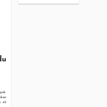
du
puk.
ikan
r 45