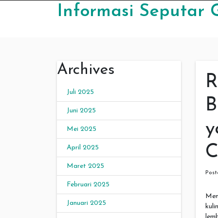
Skip to content
Informasi Seputar 
Archives
R
Juli 2025
B
Juni 2025
y
Mei 2025
C
April 2025
Maret 2025
Pos
Februari 2025
Men
Januari 2025
kul
lem