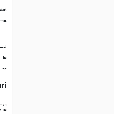
mbah
imun,
Lemak
 Ini
 api
ri
mati
 ini