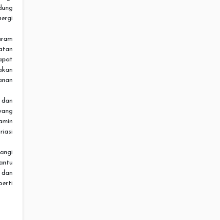
dung
ergi
aram
atan
apat
akan
anan
 dan
yang
amin
iasi
angi
antu
 dan
perti