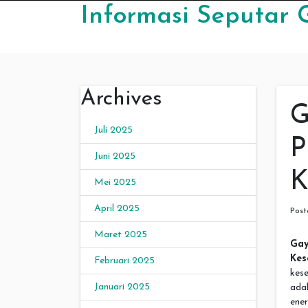
Skip to content
Informasi Seputar 
Archives
G
Juli 2025
P
Juni 2025
K
Mei 2025
April 2025
Pos
Maret 2025
Ga
Kes
Februari 2025
kes
Januari 2025
ada
ene