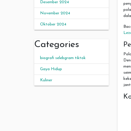
Desember 2024
pen
pol
November 2024
dala
Oktober 2024
Bac
Lez
Categories
Pe
Pol
biografi selebgram tiktok
Den
men
Gaya Hidup
sei
kek
Kuliner
jant
K