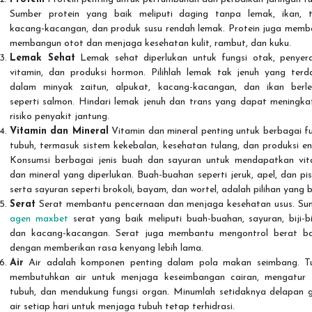
Sumber protein yang baik meliputi daging tanpa lemak, ikan, te
kacang-kacangan, dan produk susu rendah lemak. Protein juga memb
membangun otot dan menjaga kesehatan kulit, rambut, dan kuku.
Lemak Sehat
Lemak sehat diperlukan untuk fungsi otak, penyer
vitamin, dan produksi hormon. Pilihlah lemak tak jenuh yang terd
dalam minyak zaitun, alpukat, kacang-kacangan, dan ikan berl
seperti salmon. Hindari lemak jenuh dan trans yang dapat meningka
risiko penyakit jantung.
Vitamin dan Mineral
Vitamin dan mineral penting untuk berbagai f
tubuh, termasuk sistem kekebalan, kesehatan tulang, dan produksi en
Konsumsi berbagai jenis buah dan sayuran untuk mendapatkan vit
dan mineral yang diperlukan. Buah-buahan seperti jeruk, apel, dan pi
serta sayuran seperti brokoli, bayam, dan wortel, adalah pilihan yang b
Serat
Serat membantu pencernaan dan menjaga kesehatan usus. Su
agen maxbet
serat yang baik meliputi buah-buahan, sayuran, biji-bi
dan kacang-kacangan. Serat juga membantu mengontrol berat b
dengan memberikan rasa kenyang lebih lama.
Air
Air adalah komponen penting dalam pola makan seimbang. T
membutuhkan air untuk menjaga keseimbangan cairan, mengatur 
tubuh, dan mendukung fungsi organ. Minumlah setidaknya delapan g
air setiap hari untuk menjaga tubuh tetap terhidrasi.