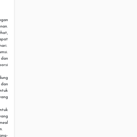
ngan
nan.
hat,
apat
ari.
msi.
 dan
orsi
dung
 dan
ntuk
yang
ntuk
yang
meal
n.
ang-