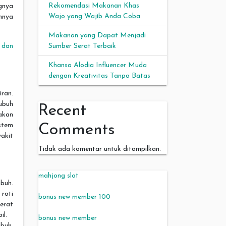
Rekomendasi Makanan Khas
gnya
Wajo yang Wajib Anda Coba
nnya
Makanan yang Dapat Menjadi
 dan
Sumber Serat Terbaik
Khansa Alodia Influencer Muda
dengan Kreativitas Tanpa Batas
ran.
ubuh
Recent
akan
stem
Comments
akit
Tidak ada komentar untuk ditampilkan.
mahjong slot
buh.
roti
bonus new member 100
erat
il.
bonus new member
buh.