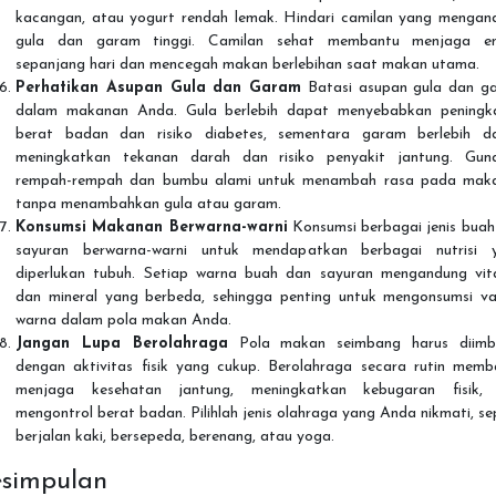
kacangan, atau yogurt rendah lemak. Hindari camilan yang mengan
gula dan garam tinggi. Camilan sehat membantu menjaga en
sepanjang hari dan mencegah makan berlebihan saat makan utama.
Perhatikan Asupan Gula dan Garam
Batasi asupan gula dan g
dalam makanan Anda. Gula berlebih dapat menyebabkan peningk
berat badan dan risiko diabetes, sementara garam berlebih d
meningkatkan tekanan darah dan risiko penyakit jantung. Gun
rempah-rempah dan bumbu alami untuk menambah rasa pada mak
tanpa menambahkan gula atau garam.
Konsumsi Makanan Berwarna-warni
Konsumsi berbagai jenis buah
sayuran berwarna-warni untuk mendapatkan berbagai nutrisi 
diperlukan tubuh. Setiap warna buah dan sayuran mengandung vit
dan mineral yang berbeda, sehingga penting untuk mengonsumsi var
warna dalam pola makan Anda.
Jangan Lupa Berolahraga
Pola makan seimbang harus diimb
dengan aktivitas fisik yang cukup. Berolahraga secara rutin memb
menjaga kesehatan jantung, meningkatkan kebugaran fisik,
mengontrol berat badan. Pilihlah jenis olahraga yang Anda nikmati, se
berjalan kaki, bersepeda, berenang, atau yoga.
simpulan