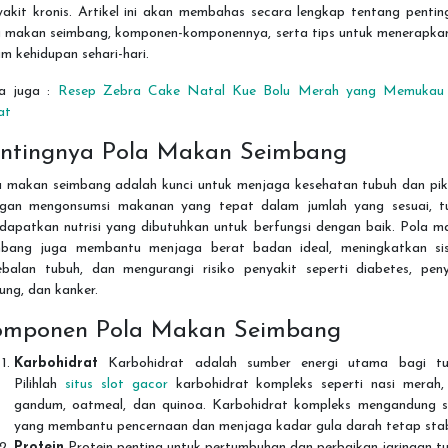
yakit kronis. Artikel ini akan membahas secara lengkap tentang pentin
a makan seimbang, komponen-komponennya, serta tips untuk menerapka
m kehidupan sehari-hari.
a juga :
Resep Zebra Cake Natal Kue Bolu Merah yang Memukau
at
ntingnya Pola Makan Seimbang
a makan seimbang adalah kunci untuk menjaga kesehatan tubuh dan piki
gan mengonsumsi makanan yang tepat dalam jumlah yang sesuai, t
dapatkan nutrisi yang dibutuhkan untuk berfungsi dengan baik. Pola m
mbang juga membantu menjaga berat badan ideal, meningkatkan si
ebalan tubuh, dan mengurangi risiko penyakit seperti diabetes, peny
ung, dan kanker.
omponen Pola Makan Seimbang
Karbohidrat
Karbohidrat adalah sumber energi utama bagi tu
Pilihlah
situs slot gacor
karbohidrat kompleks seperti nasi merah, 
gandum, oatmeal, dan quinoa. Karbohidrat kompleks mengandung s
yang membantu pencernaan dan menjaga kadar gula darah tetap stab
Protein
Protein penting untuk pertumbuhan dan perbaikan jaringan tu