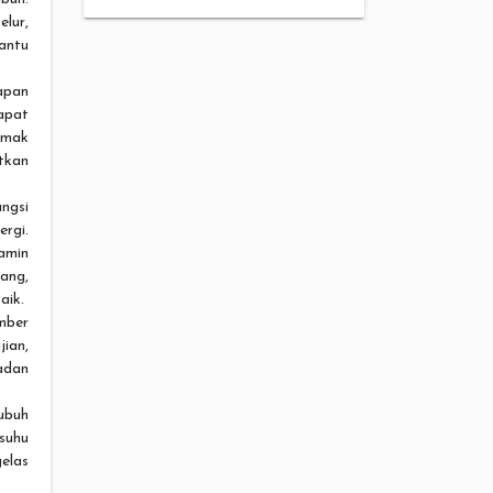
lur,
antu
apan
apat
emak
tkan
ungsi
ergi.
amin
sang,
aik.
mber
jian,
adan
ubuh
suhu
elas