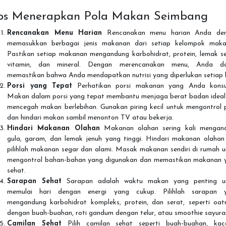
ps Menerapkan Pola Makan Seimbang
Rencanakan Menu Harian
Rencanakan menu harian Anda de
memasukkan berbagai jenis makanan dari setiap kelompok maka
Pastikan setiap makanan mengandung karbohidrat, protein, lemak se
vitamin, dan mineral. Dengan merencanakan menu, Anda d
memastikan bahwa Anda mendapatkan nutrisi yang diperlukan setiap h
Porsi yang Tepat
Perhatikan porsi makanan yang Anda konsu
Makan dalam porsi yang tepat membantu menjaga berat badan ideal
mencegah makan berlebihan. Gunakan piring kecil untuk mengontrol p
dan hindari makan sambil menonton TV atau bekerja.
Hindari Makanan Olahan
Makanan olahan sering kali mengan
gula, garam, dan lemak jenuh yang tinggi. Hindari makanan olahan
pilihlah makanan segar dan alami. Masak makanan sendiri di rumah u
mengontrol bahan-bahan yang digunakan dan memastikan makanan 
sehat.
Sarapan Sehat
Sarapan adalah waktu makan yang penting u
memulai hari dengan energi yang cukup. Pilihlah sarapan 
mengandung karbohidrat kompleks, protein, dan serat, seperti oat
dengan buah-buahan, roti gandum dengan telur, atau smoothie sayura
Camilan Sehat
Pilih camilan sehat seperti buah-buahan, kac